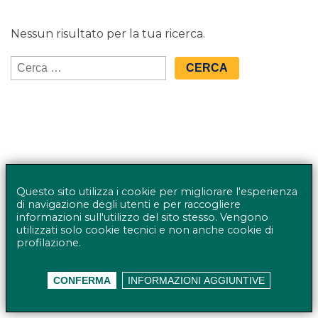
Nessun risultato per la tua ricerca.
Ricerca
per:
Questo sito utilizza i cookie per migliorare l'esperienza
di navigazione degli utenti e per raccogliere
informazioni sull'utilizzo del sito stesso. Vengono
utilizzati solo cookie tecnici e non anche cookie di
profilazione.
© BANCO BPM GRUPPO BANCARIO - Rappresentante
CONFERMA
INFORMAZIONI AGGIUNTIVE
del Gruppo IVA Banco BPM Partita IVA 10537050964 |
Privacy policy
Accessibilità
Mappa del sito