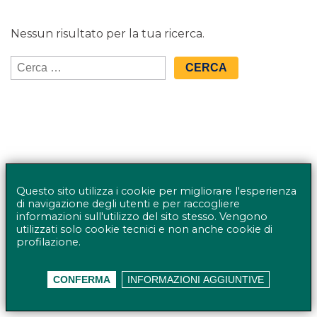
Nessun risultato per la tua ricerca.
Ricerca
per:
Questo sito utilizza i cookie per migliorare l'esperienza
di navigazione degli utenti e per raccogliere
informazioni sull'utilizzo del sito stesso. Vengono
utilizzati solo cookie tecnici e non anche cookie di
profilazione.
© BANCO BPM GRUPPO BANCARIO - Rappresentante
CONFERMA
INFORMAZIONI AGGIUNTIVE
del Gruppo IVA Banco BPM Partita IVA 10537050964 |
Privacy policy
Accessibilità
Mappa del sito