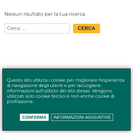
Nessun risultato per la tua ricerca.
Ricerca
per:
Questo sito utilizza i cookie per migliorare l'esperienza
di navigazione degli utenti e per raccogliere
informazioni sull'utilizzo del sito stesso. Vengono
utilizzati solo cookie tecnici e non anche cookie di
profilazione.
© BANCO BPM GRUPPO BANCARIO - Rappresentante
CONFERMA
INFORMAZIONI AGGIUNTIVE
del Gruppo IVA Banco BPM Partita IVA 10537050964 |
Privacy policy
Accessibilità
Mappa del sito