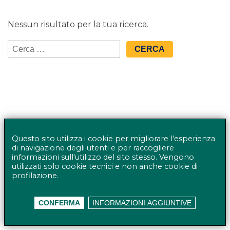
Nessun risultato per la tua ricerca.
Ricerca
per:
Questo sito utilizza i cookie per migliorare l'esperienza
di navigazione degli utenti e per raccogliere
informazioni sull'utilizzo del sito stesso. Vengono
utilizzati solo cookie tecnici e non anche cookie di
profilazione.
© BANCO BPM GRUPPO BANCARIO - Rappresentante
CONFERMA
INFORMAZIONI AGGIUNTIVE
del Gruppo IVA Banco BPM Partita IVA 10537050964 |
Privacy policy
Accessibilità
Mappa del sito