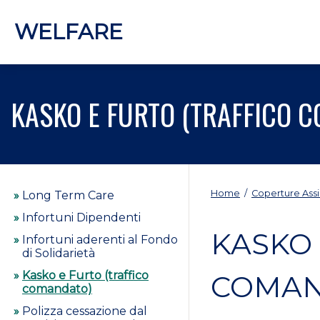
WELFARE
KASKO E FURTO (TRAFFICO 
Home
/
Coperture Assi
Long Term Care
Infortuni Dipendenti
KASKO 
Infortuni aderenti al Fondo
di Solidarietà
Kasko e Furto (traffico
COMAN
comandato)
Polizza cessazione dal